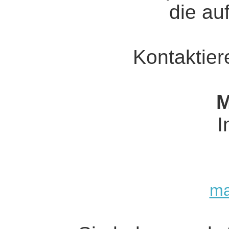
die au
Kontaktiere
M
I
ma